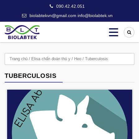
090.42.42.051
biolabtekvn@gmail.com info@biolabtek.vn
Trang chủ
/
Elisa chẩn đoán thú y
/
Heo
/ Tuberculosis
TUBERCULOSIS