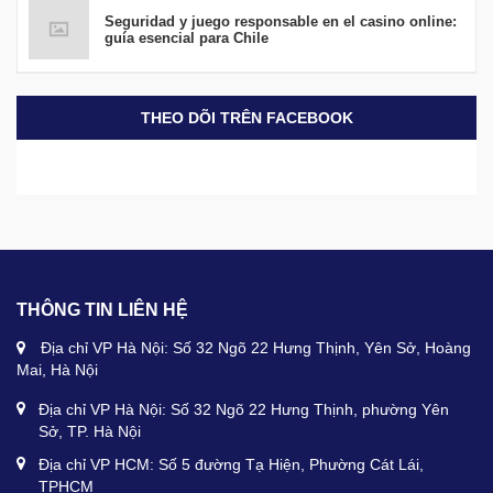
Seguridad y juego responsable en el casino online:
guía esencial para Chile
THEO DÕI TRÊN FACEBOOK
THÔNG TIN LIÊN HỆ
Địa chỉ VP Hà Nội: Số 32 Ngõ 22 Hưng Thịnh, Yên Sở, Hoàng
Mai, Hà Nội
Địa chỉ VP Hà Nội: Số 32 Ngõ 22 Hưng Thịnh, phường Yên
Sở, TP. Hà Nội
Địa chỉ VP HCM: Số 5 đường Tạ Hiện, Phường Cát Lái,
TPHCM