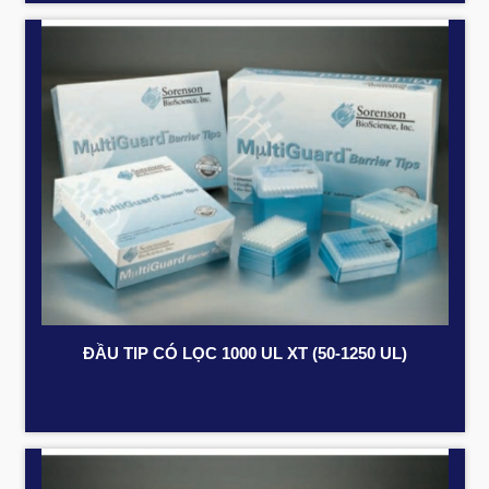
ĐẦU TIP CÓ LỌC 1000 UL XT (50-1250 UL)