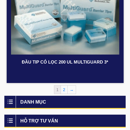
ĐẦU TIP CÓ LỌC 200 UL MULTIGUARD 3*
1
2
→
DANH MỤC
HỖ TRỢ TƯ VẤN