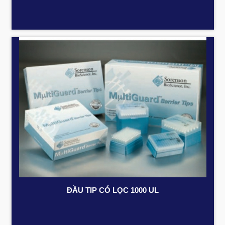
ĐẦU TIP CÓ LỌC 1000 UL