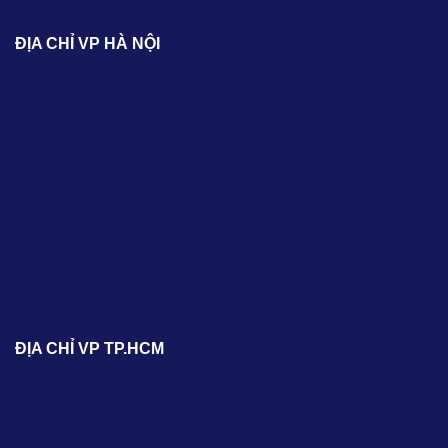
ĐỊA CHỈ VP HÀ NỘI
ĐỊA CHỈ VP TP.HCM