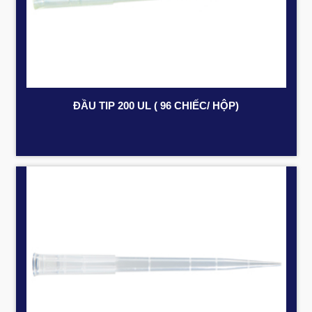
ĐẦU TIP 200 UL ( 96 CHIẾC/ HỘP)