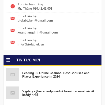
Tư vấn bán hàng
Mr. Thắng 090.42.42.051
Email liên hệ
biolabtekvn@gmail.com
Email liên hệ
xuanthangdinh@gmail.com
Email liên hệ
info@biolabtek.vn
TIN TỨC MỚI
Leading 10 Online Casinos: Best Bonuses and
Player Experience in 2024
Výplaty výher a zodpovědné hraní: co musí vědět
každý hráč